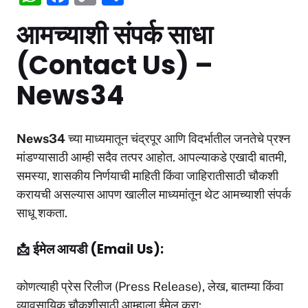
h
a
o
h
आमच्याशी संपर्क साधा
at
c
p
ar
(Contact Us) –
s
e
y
e
A
b
Li
News34
p
o
n
p
o
k
News34
च्या माध्यमातून चंद्रपूर आणि विदर्भातील जनतेचे प्रश्न
k
मांडण्यासाठी आम्ही सदैव तत्पर आहोत. आपल्याकडे एखादी बातमी,
समस्या, शासकीय निर्णयाची माहिती किंवा जाहिरातीसाठी चौकशी
करायची असल्यास आपण खालील माध्यमांतून थेट आमच्याशी संपर्क
साधू शकता.
📩
ईमेल आयडी (Email Us):
कोणत्याही प्रेस रिलीज (Press Release), लेख, बातम्या किंवा
व्यावसायिक चौकशीसाठी आम्हाला ईमेल करा: