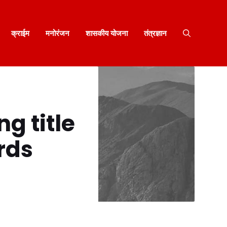
क्राईम
मनोरंजन
शासकीय योजना
तंत्रज्ञान
g title
rds