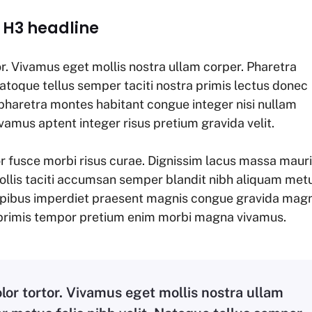
a H3 headline
r. Vivamus eget mollis nostra ullam corper. Pharetra
Natoque tellus semper taciti nostra primis lectus donec
pharetra montes habitant congue integer nisi nullam
vamus aptent integer risus pretium gravida velit.
r fusce morbi risus curae. Dignissim lacus massa maur
llis taciti accumsan semper blandit nibh aliquam met
apibus imperdiet praesent magnis congue gravida mag
ti primis tempor pretium enim morbi magna vivamus.
or tortor. Vivamus eget mollis nostra ullam