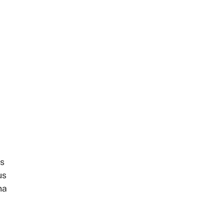
is
us
na