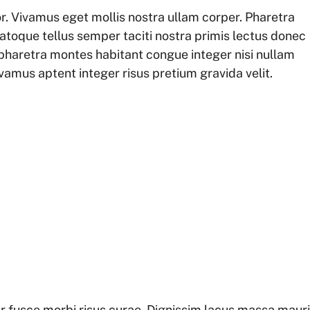
r. Vivamus eget mollis nostra ullam corper. Pharetra
Natoque tellus semper taciti nostra primis lectus donec
pharetra montes habitant congue integer nisi nullam
vamus aptent integer risus pretium gravida velit.
r fusce morbi risus curae. Dignissim lacus massa maur