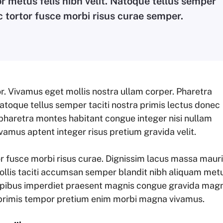
r metus felis nibh velit. Natoque tellus semper
c tortor fusce morbi risus curae semper.
r. Vivamus eget mollis nostra ullam corper. Pharetra
Natoque tellus semper taciti nostra primis lectus donec
pharetra montes habitant congue integer nisi nullam
vamus aptent integer risus pretium gravida velit.
r fusce morbi risus curae. Dignissim lacus massa maur
llis taciti accumsan semper blandit nibh aliquam met
apibus imperdiet praesent magnis congue gravida mag
ti primis tempor pretium enim morbi magna vivamus.