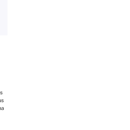
is
us
na