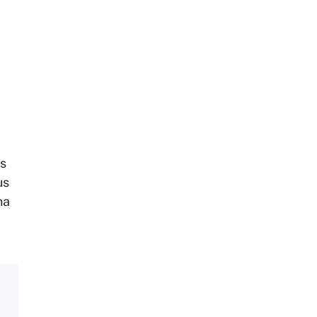
is
us
na