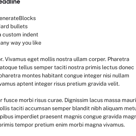
headline
 GenerateBlocks
dard bullets
 a custom indent
 any way you like
r. Vivamus eget mollis nostra ullam corper. Pharetra
Natoque tellus semper taciti nostra primis lectus donec
pharetra montes habitant congue integer nisi nullam
vamus aptent integer risus pretium gravida velit.
r fusce morbi risus curae. Dignissim lacus massa maur
llis taciti accumsan semper blandit nibh aliquam met
apibus imperdiet praesent magnis congue gravida mag
ti primis tempor pretium enim morbi magna vivamus.