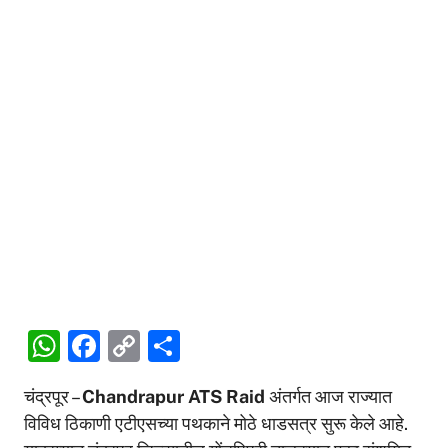
W
F
C
S
h
a
o
h
चंद्रपूर –
Chandrapur ATS Raid
अंतर्गत आज राज्यात
at
c
p
ar
विविध ठिकाणी एटीएसच्या पथकाने मोठे धाडसत्र सुरू केले आहे.
s
e
y
e