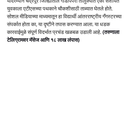
यादरम्यान चंद्रपूर जिल्ह्यातील गोंडपिपरी तालुक्यात एका संशयित
A
b
Li
युवकाला एटीएसच्या पथकाने चौकशीसाठी ताब्यात घेतले होते.
p
o
n
सोशल मीडियाच्या माध्यमातून हा विद्यार्थी आंतरराष्ट्रीय गँगस्टरच्या
p
o
k
संपर्कात होता का, या दृष्टीने तपास करण्यात आला. या धडक
कारवाईमुळे संपूर्ण विदर्भात प्रचंड खळबळ उडाली आहे.
(तरुणाला
k
टेलिग्रामवर मॅसेज आणि १८ लाख लंपास)