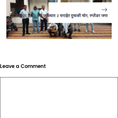
चंद्रपूर: LCB च्या जाळ्यात २ सराईत दुचाकी चोर, स्प्लेंडर जप्त
Leave a Comment
Comment