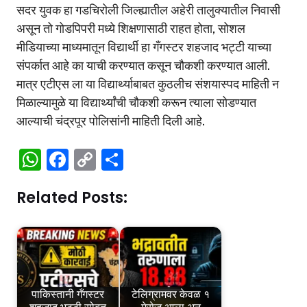
सदर युवक हा गडचिरोली जिल्ह्यातील अहेरी तालुक्यातील निवासी
असून तो गोडपिपरी मध्ये शिक्षणासाठी राहत होता, सोशल
मीडियाच्या माध्यमातून विद्यार्थी हा गँगस्टर शहजाद भट्टी याच्या
संपर्कात आहे का याची करण्यात कसून चौकशी करण्यात आली.
मात्र एटीएस ला या विद्यार्थ्याबाबत कुठलीच संशयास्पद माहिती न
मिळाल्यामुळे या विद्यार्थ्यांची चौकशी करून त्याला सोडण्यात
आल्याची चंद्रपूर पोलिसांनी माहिती दिली आहे.
W
F
C
S
h
a
o
h
Related Posts:
at
c
p
ar
s
e
y
e
A
b
Li
p
o
n
p
o
k
पाकिस्तानी गँगस्टर
टेलिग्रामवर केवळ १