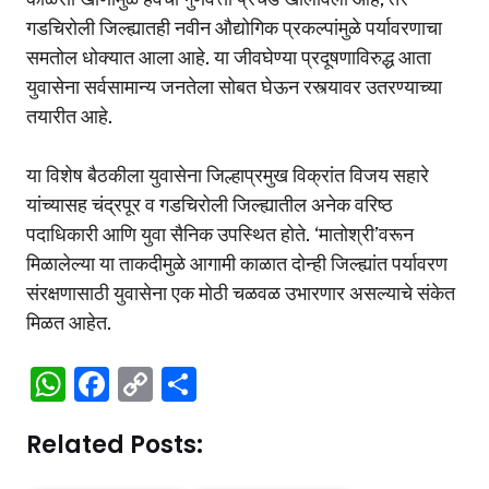
गडचिरोली जिल्ह्यातही नवीन औद्योगिक प्रकल्पांमुळे पर्यावरणाचा
समतोल धोक्यात आला आहे. या जीवघेण्या प्रदूषणाविरुद्ध आता
युवासेना सर्वसामान्य जनतेला सोबत घेऊन रस्त्यावर उतरण्याच्या
तयारीत आहे.
या विशेष बैठकीला युवासेना जिल्हाप्रमुख विक्रांत विजय सहारे
यांच्यासह चंद्रपूर व गडचिरोली जिल्ह्यातील अनेक वरिष्ठ
पदाधिकारी आणि युवा सैनिक उपस्थित होते. ‘मातोश्री’वरून
मिळालेल्या या ताकदीमुळे आगामी काळात दोन्ही जिल्ह्यांत पर्यावरण
संरक्षणासाठी युवासेना एक मोठी चळवळ उभारणार असल्याचे संकेत
मिळत आहेत.
W
F
C
S
h
a
o
h
Related Posts:
at
c
p
ar
s
e
y
e