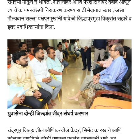
समस्या मांडून न थांबता, शासनावर आणि प्रशासनावर दबाव आणून
त्याचे कायमस्वरूपी निराकरण करण्यासाठी मैदानात उतरा, असा
मौल्यवान सल्ला पक्षप्रमुखांनी यावेळी जिल्हाप्रमुख विक्रांत सहारे व
इतर पदाधिकाऱ्यांना दिला.
युवासेना दोन्ही जिल्ह्यांत तीव्र संघर्ष करणार
चंद्रपूर जिल्ह्यातील औष्णिक वीज केंद्र, सिमेंट कारखाने आणि
कोळसा खाणींमुळे हवेची गुणवत्ता प्रचंड खालावली आहे, तर