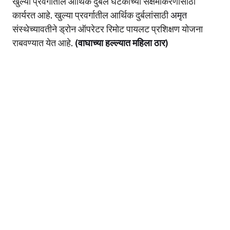
खुल्या प्रवर्गातील आर्थिक दुर्बल घटकांच्या सक्षमीकरणासाठी
A
b
Li
कार्यरत आहे. खुल्या प्रवर्गातील आर्थिक दुर्बलांसाठी
अमृत
p
o
n
संस्थेच्यावतीने ड्रोन ऑपरेटर रिमोट पायलट प्रशिक्षण योजना
p
o
k
राबवण्यात येत आहे.
(वाघाच्या हल्ल्यात महिला ठार)
k