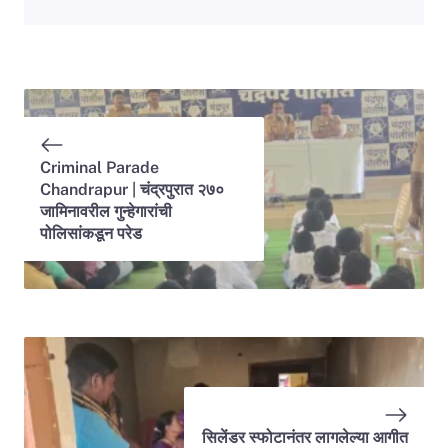
Criminal Parade
Chandrapur | चंद्रपुरात २७०
जामिनावरील गुन्हेगारांची
पोलिसांकडून परेड
सिलेंडर स्फोटानंतर लागलेल्या आगीत