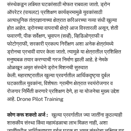
संस्थेकडून लक्ष्यित घटकांसाठी मोफत राबवला जातो. ड्रोन
ऑपरेटर (पायलट) प्रशिक्षण कार्यक्रमामुळे युवकांसाठी
अत्याधुनिक तंत्रज्ञानाच्या क्षेत्रात करिअरच्या नव्या संधी खुल्या
होत आहेत. ड्रोनच्या वापराची क्षेत्रे आज विस्तारली असून, शेती
फवारणी, पीक सर्वेक्षण, भूमापन (सर्व्हे), व्हिडिओग्राफी व
फोटोग्राफी, सरकारी प्रकल्प निरीक्षण अशा अनेक क्षेत्रांमध्ये
ड्रोनचा प्रभावी वापर केला जातो. त्यामुळे या क्षेत्रातील प्रशिक्षित
मनुष्यबळ तयार करण्याची गरज निर्माण झाली आहे. हे नेमके
ओळखून अमृत संस्थेने ड्रोन मिशनची सुरुवात
केली. महाराष्ट्रातील खुल्या प्रवर्गातील आर्थिकदृष्ट्या दुर्बल
घटकातील युवकांना, विशेषतः ग्रामीण क्षेत्रात स्वयंरोजगार व
रोजगार निर्मिती करणारे प्रशिक्षण देणे, हा या योजनेचा मुख्य उद्देश
आहे. Drone Pilot Training
कोण
करू शकतो अर्ज
:
खुल्या प्रवर्गातील ज्या जातींना कुठल्याही
शासकीय संस्था किंवा महामंडळाचा लाभ मिळत नाही, अशा
जातींमधील आर्थिकदृष्ट्या दुर्बल घटक हा अमृत संस्थेचा लक्ष्यित गट