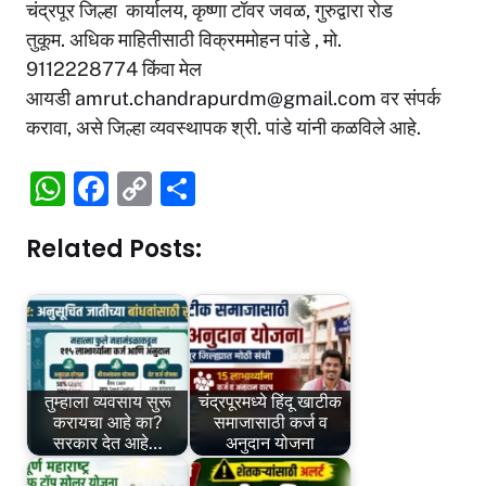
चंद्रपूर जिल्हा कार्यालय, कृष्णा टॉवर जवळ, गुरुद्वारा रोड
तुकूम. अधिक माहितीसाठी विक्रममोहन पांडे , मो.
9112228774 किंवा मेल
आयडी
amrut.chandrapurdm@gmail.com
वर संपर्क
करावा, असे जिल्हा व्यवस्थापक श्री. पांडे यांनी कळविले आहे.
W
F
C
S
h
a
o
h
Related Posts:
at
c
p
ar
s
e
y
e
A
b
Li
p
o
n
p
o
k
तुम्हाला व्यवसाय सुरू
चंद्रपूरमध्ये हिंदू खाटीक
k
करायचा आहे का?
समाजासाठी कर्ज व
सरकार देत आहे…
अनुदान योजना