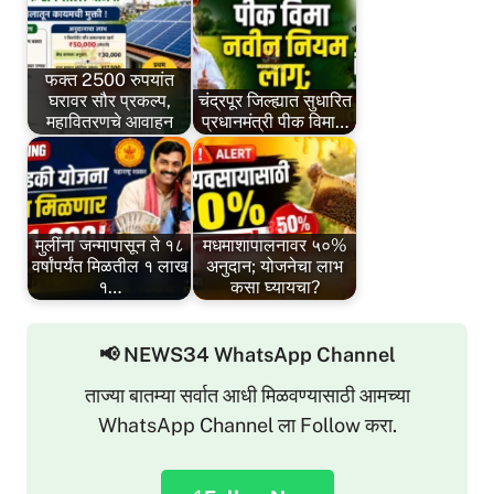
फक्त 2500 रुपयांत
घरावर सौर प्रकल्प,
चंद्रपूर जिल्ह्यात सुधारित
महावितरणचे आवाहन
प्रधानमंत्री पीक विमा…
मुलींना जन्मापासून ते १८
मधमाशापालनावर ५०%
वर्षांपर्यंत मिळतील १ लाख
अनुदान; योजनेचा लाभ
१…
कसा घ्यायचा?
📢 NEWS34 WhatsApp Channel
ताज्या बातम्या सर्वात आधी मिळवण्यासाठी आमच्या
WhatsApp Channel ला Follow करा.