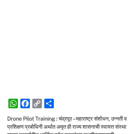
W
F
C
S
h
a
o
h
Drone Pilot Training : चंद्रपूर – महाराष्ट्र संशोधन, उन्नती व
at
c
p
ar
प्रशिक्षण प्रबोधिनी अर्थात अमृत ही राज्य शासनाची स्वायत्त संस्था
s
e
y
e