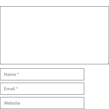
Comment
Name
Email
Website