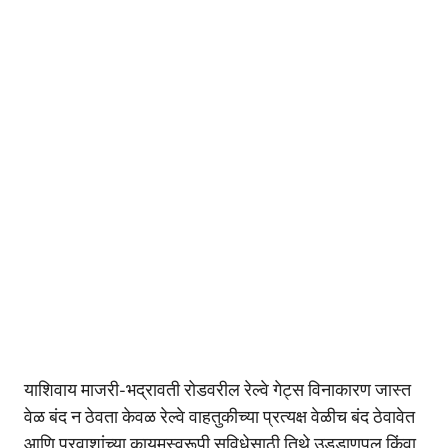
याशिवाय माजरी-भद्रावती रोडवरील रेल्वे गेट्स विनाकारण जास्त
वेळ बंद न ठेवता केवळ रेल्वे वाहतुकीच्या प्रत्यक्ष वेळीच बंद ठेवावेत
आणि प्रवाशांच्या कायमस्वरूपी सुविधेसाठी तिथे उड्डाणपूल किंवा