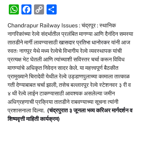
W
F
C
S
h
a
o
h
Chandrapur Railway Issues : चंद्रपूर : स्थानिक
at
c
p
ar
नागरिकांच्या रेल्वे संदर्भातील प्रलंबित मागण्या आणि दैनंदिन समस्या
s
e
y
e
तातडीने मार्गी लावण्यासाठी
खासदार प्रतिभा धानोरकर
यांनी आज
A
b
Li
स्वतः नागपूर येथे मध्य रेल्वेचे विभागीय रेल्वे व्यवस्थापक यांची
p
o
n
प्रत्यक्ष भेट घेतली आणि त्यांच्याशी सविस्तर चर्चा करून विविध
p
o
k
मागण्यांचे अधिकृत निवेदन सादर केले. या महत्त्वपूर्ण बैठकीत
प्रामुख्याने चिरादेवी येथील रेल्वे उड्डाणपुलाच्या कामाला तात्काळ
k
गती देण्याबाबत चर्चा झाली, तसेच बल्लारपूर रेल्वे स्टेशनवर ३ री व
४ थी रेल्वे लाईन टाकण्यासाठी आवश्यक असलेल्या जमीन
अधिग्रहणाची प्रक्रिया तातडीने राबवण्याच्या सूचना त्यांनी
प्रशासनाला दिल्या.
(चंद्रपुरात ३ जूनला भव्य करिअर मार्गदर्शन व
शिष्यवृत्ती माहिती कार्यक्रम)