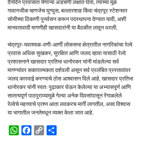
दैनंदिन प्रवासात येणाऱ्या अडचणी लक्षात घेता, त्यांच्या मूळ
गावानजीक म्हणजेच घुग्घुस, बल्लारशाह किंवा चंद्रपूर स्टेशनवर
सोयीच्या ठिकाणी पुनर्वसन करून पदस्थापना देण्यात यावी, अशी
मानवतावादी मागणीही खासदारांनी या बैठकीत लावून धरली.
चंद्रपूर-यवतमाळ-वणी-आर्णी लोकसभा क्षेत्रातील नागरिकांचा रेल्वे
प्रवास अधिक सुखकर, सुरक्षित आणि जलद व्हावा यासाठी रेल्वे
प्रशासनाने खासदार प्रतिभा धानोरकर यांनी मांडलेल्या सर्व
मागण्यांवर सकारात्मकता दर्शवली असून सर्व प्रलंबित प्रस्तावांवर
जलद कारवाई करण्याचे ठोस आश्वासन दिले आहे. खासदार प्रतिभा
धानोरकर यांनी स्वतः पुढाकार घेऊन केलेल्या या अभ्यासपूर्ण आणि
सातत्यपूर्ण पाठपुराव्यामुळे गेल्या अनेक दिवसांपासून रेंगाळलेले
रेल्वेचे महत्त्वाचे प्रश्न आता लवकरच मार्गी लागतील, असा विश्वास
या भागातील जनतेमधून व्यक्त केला जात आहे.
W
F
C
S
h
a
o
h