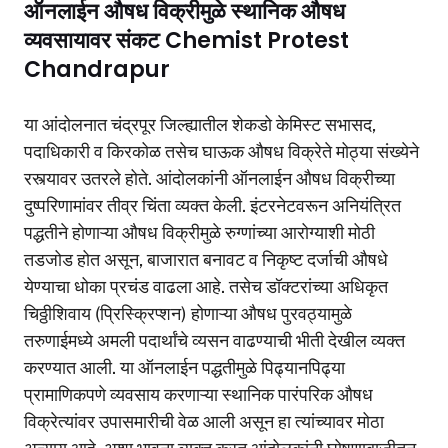
ऑनलाईन औषध विक्रीमुळे स्थानिक औषध
व्यवसायावर संकट Chemist Protest
Chandrapur
या आंदोलनात चंद्रपूर जिल्ह्यातील शेकडो केमिस्ट सभासद,
पदाधिकारी व किरकोळ तसेच घाऊक औषध विक्रेते मोठ्या संख्येने
रस्त्यावर उतरले होते. आंदोलकांनी ऑनलाईन औषध विक्रीच्या
दुष्परिणामांवर तीव्र चिंता व्यक्त केली. इंटरनेटवरून अनियंत्रित
पद्धतीने होणाऱ्या औषध विक्रीमुळे रुग्णांच्या आरोग्याशी मोठी
तडजोड होत असून, बाजारात बनावट व निकृष्ट दर्जाची औषधे
येण्याचा धोका प्रचंड वाढला आहे. तसेच डॉक्टरांच्या अधिकृत
चिठ्ठीशिवाय (प्रिस्क्रिप्शन) होणाऱ्या औषध पुरवठ्यामुळे
तरुणाईमध्ये अमली पदार्थांचे व्यसन वाढण्याची भीती देखील व्यक्त
करण्यात आली. या ऑनलाईन पद्धतीमुळे पिढ्यानपिढ्या
प्रामाणिकपणे व्यवसाय करणाऱ्या स्थानिक पारंपरिक औषध
विक्रेत्यांवर उपासमारीची वेळ आली असून हा त्यांच्यावर मोठा