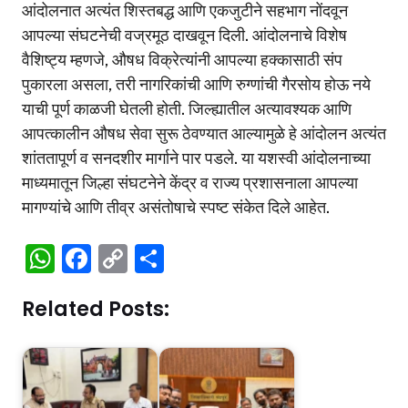
आंदोलनात अत्यंत शिस्तबद्ध आणि एकजुटीने सहभाग नोंदवून
आपल्या संघटनेची वज्रमूठ दाखवून दिली. आंदोलनाचे विशेष
वैशिष्ट्य म्हणजे, औषध विक्रेत्यांनी आपल्या हक्कासाठी संप
पुकारला असला, तरी नागरिकांची आणि रुग्णांची गैरसोय होऊ नये
याची पूर्ण काळजी घेतली होती. जिल्ह्यातील अत्यावश्यक आणि
आपत्कालीन औषध सेवा सुरू ठेवण्यात आल्यामुळे हे आंदोलन अत्यंत
शांततापूर्ण व सनदशीर मार्गाने पार पडले. या यशस्वी आंदोलनाच्या
माध्यमातून जिल्हा संघटनेने केंद्र व राज्य प्रशासनाला आपल्या
मागण्यांचे आणि तीव्र असंतोषाचे स्पष्ट संकेत दिले आहेत.
W
F
C
S
h
a
o
h
Related Posts:
at
c
p
ar
s
e
y
e
A
b
Li
p
o
n