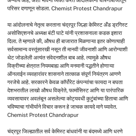
अन्याय आहे, अशा भावना व्यक्त करत आंदोलकांनी घोषणाबाजीतून
परिसर दणाणून सोडला. Chemist Protest Chandrapur
या आंदोलनाचे नेतृत्व करताना चंद्रपूर जिल्हा केमिस्ट अँड ड्रगिस्ट
असोसिएशनचे अध्यक्ष बंटी घाटे यांनी प्रशासनाला कडक इशारा
दिला. ते म्हणाले की, औषध ही बाजारात मिळणाऱ्या इतर कोणत्याही
सर्वसामान्य वस्तूंसारखी नसून ती मानवी जीवनाशी आणि आरोग्याशी
थेट जोडलेली अत्यंत संवेदनशील बाब आहे. त्यामुळे औषध
विक्रीच्या क्षेत्रात नियमबाह्य आणि मनमानी पद्धतीने होणाऱ्या
ऑनलाईन व्यवहारांवर शासनाने तात्काळ संपूर्ण नियंत्रण आणणे
गरजेचे आहे. सरकारने केवळ कॉर्पोरेट कंपन्यांचा फायदा न बघता
देशभरातील लाखो औषध विक्रेते, फार्मासिस्ट आणि या पारंपारिक
व्यवसायावर अवलंबून असलेल्या कोट्यवधी कुटुंबांच्या हिताचा आणि
भविष्याचा गांभीर्याने विचार करून हे जाचक कायदे मागे घ्यावेत.
Chemist Protest Chandrapur
चंद्रपूर जिल्ह्यातील सर्व केमिस्ट बांधवांनी या बंदमध्ये आणि धरणे