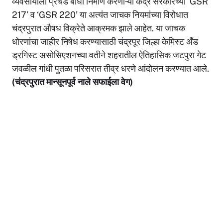
व्यवसायाला प्रचंड बाधा निर्माण करणाऱ्या केंद्र सरकारच्या ‘GSR
A
b
Li
217’ व ‘GSR 220’ या अत्यंत जाचक नियमांच्या विरोधात
p
o
n
चंद्रपुरात औषध विक्रेते आक्रमक झाले आहेत. या जाचक
p
o
k
धोरणांचा जाहीर निषेध करण्यासाठी
चंद्रपूर
जिल्हा केमिस्ट अँड
ड्रगिस्ट असोसिएशनच्या वतीने शहरातील ऐतिहासिक जटपुरा गेट
k
जवळील गांधी पुतळा परिसरात तीव्र धरणे आंदोलन करण्यात आले.
(चंद्रपुरात मान्सूनपूर्व नाले सफाईला वेग)