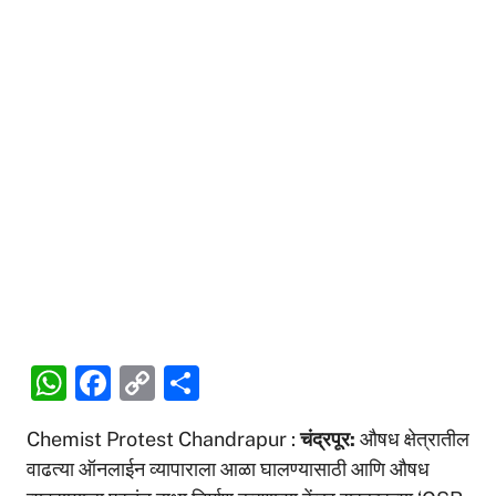
W
F
C
S
h
a
o
h
Chemist Protest Chandrapur :
चंद्रपूर:
औषध क्षेत्रातील
at
c
p
ar
वाढत्या ऑनलाईन व्यापाराला आळा घालण्यासाठी आणि औषध
s
e
y
e