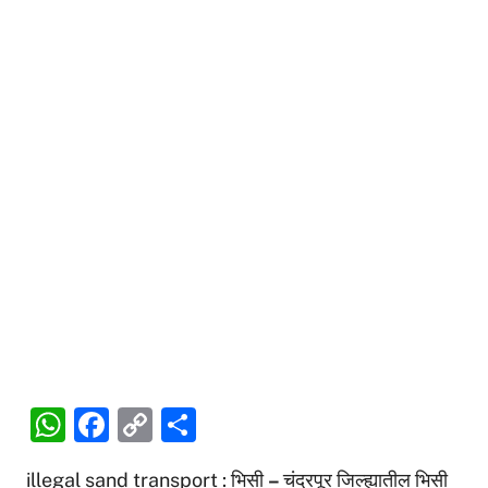
W
F
C
S
h
a
o
h
illegal sand transport : भिसी
–
चंद्रपूर जिल्ह्यातील भिसी