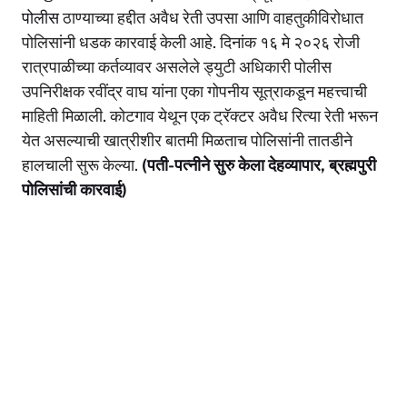
at
c
p
ar
पोलीस
ठाण्याच्या हद्दीत अवैध रेती उपसा आणि वाहतुकीविरोधात
s
e
y
e
पोलिसांनी धडक कारवाई केली आहे. दिनांक १६ मे २०२६ रोजी
A
b
Li
रात्रपाळीच्या कर्तव्यावर असलेले ड्युटी अधिकारी पोलीस
p
o
n
उपनिरीक्षक रवींद्र वाघ यांना एका गोपनीय सूत्राकडून महत्त्वाची
p
o
k
माहिती मिळाली. कोटगाव येथून एक ट्रॅक्टर अवैध रित्या रेती भरून
येत असल्याची खात्रीशीर बातमी मिळताच पोलिसांनी तातडीने
k
हालचाली सुरू केल्या.
(पती-पत्नीने सुरु केला देहव्यापार, ब्रह्मपुरी
पोलिसांची कारवाई)