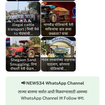
illegal cattle
नागभीड पोलिसांनी रेती
transport | भिसी येथे
माफियांचा डाव कसा
१२ गोवंशांची…
उधळला? वाचा
Shegaon Sand
गोवंश तस्करांच्या वाहनाचा
Smuggling; विना
पाठलाग, कोरपना
रॉयल्टी रेती घेऊन…
पोलिसांची…
📢 NEWS34 WhatsApp Channel
ताज्या बातम्या सर्वात आधी मिळवण्यासाठी आमच्या
WhatsApp Channel ला Follow करा.