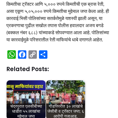
किमतीचा ट्रॅक्टर आणि ५,००० रुपये किमतीची एक ब्रास रेती,
असा एकूण ५,०५,००० रुपये किमतीचा मुद्देमाल जप्त केला आहे. ही
कारवाई भिसी पोलिसांच्या सतर्कतेमुळे यशस्वी झाली असून, या
प्रकरणाचा पुढील सखोल तपास पोलीस हवालदार अजय बगडे
(बक्कल नंबर ६८८) यांच्याकडे सोपवण्यात आला आहे. पोलिसांच्या
या कारवाईमुळे परिसरातील रेती माफियांचे धाबे दणाणले आहेत.
W
F
C
S
h
a
o
h
Related Posts:
at
c
p
ar
s
e
y
e
A
b
Li
p
o
n
p
o
k
चंद्रपुरात एलसीबीच्या
गोंडपिपरीत ३० लाखांचे
k
धाडीत ५५ लाखांचा
जेसीबी व ट्रॅक्टर जप्त; ६
मुद्देमाल जप्त
आरोपी गजाआड.