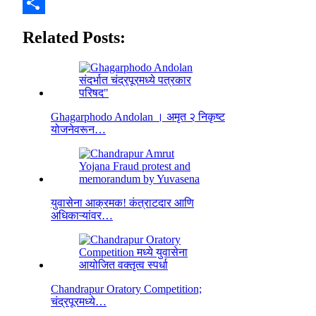
Copy
Link
Share
Related Posts:
Ghagarphodo Andolan । अमृत २ निकृष्ट
योजनेवरून…
युवासेना आक्रमक! कंत्राटदार आणि
अधिकाऱ्यांवर…
Chandrapur Oratory Competition;
चंद्रपूरमध्ये…