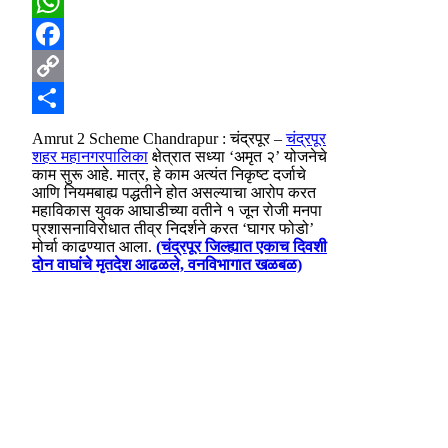
WhatsApp
Facebook
Copy
Link
Share
Amrut 2 Scheme Chandrapur : चंद्रपूर –
चंद्रपूर
शहर महानगरपालिका
क्षेत्रात सध्या ‘अमृत २’ योजनेचे
काम सुरू आहे. मात्र, हे काम अत्यंत निकृष्ट दर्जाचे
आणि नियमबाह्य पद्धतीने होत असल्याचा आरोप करत
महाविकास युवक आघाडीच्या वतीने १ जून रोजी मनपा
प्रशासनाविरोधात तीव्र निदर्शने करत ‘घागर फोडो’
मोर्चा काढण्यात आला.
(चंद्रपूर जिल्ह्यात एकाच दिवशी
दोन वाघांचे मृतदेश आढळले, वनविभागात खळबळ)